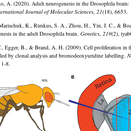
o, A. (2020). Adult neurogenesis in the Drosophila brain:
ternational Journal of Molecular Sciences
,
21
(18), 6653.
 Marischuk, K., Rimkus, S. A., Zhou, H., Yin, J. C., & Bo
esis in the adult Drosophila brain.
Genetics
,
219
(2), iya
., Egger, B., & Brand, A. H. (2009). Cell proliferation in 
aled by clonal analysis and bromodeoxyuridine labelling.
N
, 1-8.