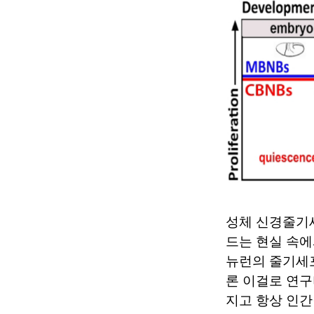
성체 신경줄기
드는 현실 속에
뉴런의 줄기세포
론 이걸로 연구
지고 항상 인