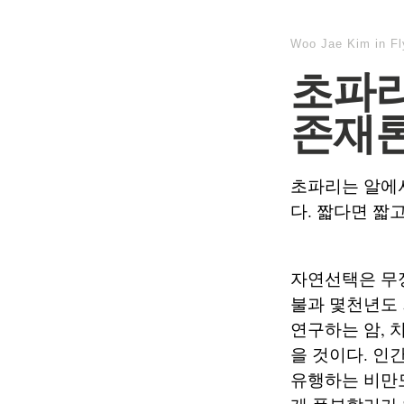
Woo Jae Kim
in
F
초파리
존재
초파리는 알에서
다. 짧다면 짧
자연선택은 무
불과 몇천년도 
연구하는 암, 
을 것이다. 인
유행하는 비만