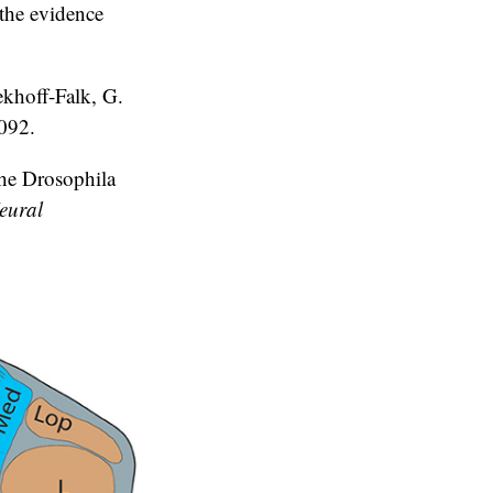
 the evidence
ekhoff-Falk, G.
b092.
the Drosophila
eural