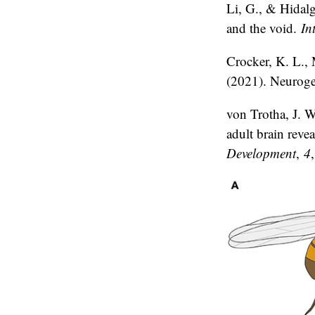
Li, G., & Hidalg
and the void.
In
Crocker, K. L.,
(2021). Neurogen
von Trotha, J. W
adult brain reve
Development
,
4