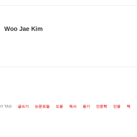
Woo Jae Kim
BY TAG
글쓰기
논문표절
도용
독서
용기
인문학
인용
책