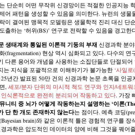
이는 단순히 어떤 무작위 신경망이든 적절한 인공지능 
제어 패턴을 생성할 수 있음을 의미한다. 뉴런의 생물
맥락이 결여된 맹목적 모델링은 생물학적 진리 대신 단
도출하는 ‘허위(BS)’ 연구로 전락할 수 있음을 경고한다
학문 생태계와 통일된 이론적 기둥의 부재
신경과학 분야
(fragmentation) 현상 역시 심화되고 있다. 다수의
기 다른 용어와 개념을 사용하는 소집단들로 단절되어 
지는 지식을 포괄적으로 이해하기가 불가능한
‘사일로(
난 25년간 발표된 50만 건의 신경과학 논문 초록을 인
면,
세포/분자 단위의 미시적 척도 연구와 인지/네트워
는 인식론적으로 완전히 분리되어 작동하고 있다
. 가장
뮤니티 중 뇌가 어떻게 작동하는지 설명하는 ‘이론(Theo
 단 한 개도 존재하지 않는다
는 점이다. 예측 코딩(predic
Bayesian brain)와 같은 이론적 틀은 경험적 연구를
신경과학은 압도적인 데이터의 양에 비해 그것을 꿰어줄