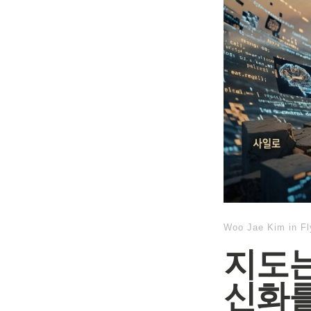
Woo Jae Kim
in
F
지도는
신화를