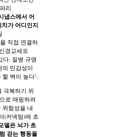
초파리
 시냅스에서 어
와 위치가 어디인지
질
신경을 직접 연결하
는 신경교세포
있다. 질병 규명
환의 민감성이
1
 할 벽이 높다
.
 극복하기 위
동으로 매핑하려
 위험성을 내
터(커넥텀)에 초
 모델은 뇌가 초
럼 걷는 행동을