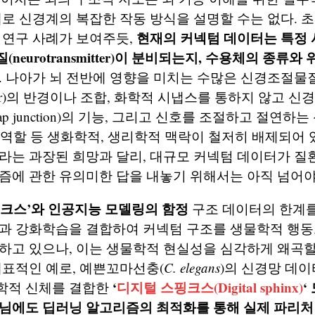
체로 신경계의 복잡한 작동 방식을 설명할 수는 없다. 
현재의 커넥텀 데이터는 특정
뇌 연구 사례가 보여주듯,
neurotransmitter)이 분비되는지, 수용체의 종류
. 나아가 뇌 전반에 영향을 미치는 수많은 신경조절물
ulator)의 반경이나 조합, 화학적 시냅스를 통하지 않고 
ap junction)의 기능, 그리고 신호를 조절하고 절연하
잡한 역할 등 생화학적, 생리학적 맥락이 철저히 배제되어 
라는 과장된 희망과 달리, 대규모 커넥텀 데이터가 질
즘에 관한 유의미한 답을 내놓기 위해서는 아직 넘어야
스핑크스’와 인공지능 모델링의 함정
구조 데이터의 한계를
닝과 강화학습을 결합하여 커넥텀 구조를 생물학적 행
하고 있으나, 이는 생물학적 현실성을 심각하게 왜곡할
대표적인 예로, 예쁜꼬마선충(
C. elegans
)의 신경망 데이
‘
디지털 스핑크스(Digital sphinx)
‘
학적 신체를 결합한
아님에도 딥러닝 알고리즘의 최적화를 통해 실제 파리처