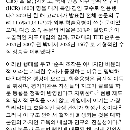
Club)’을 출범시키고, 국제 인용 지수 상위 연구자
(HCR) 180여 명을 대거 특임·겸임 교수로 임용했
2
다.
2023년 한 해 고려대가 발표한 전체 논문의 무
려 11.6%(1,011편)가 외부 학술용병이 쓴 논문이었
9
으며, 다중 소속 논문의 비율은 31%에 달했다.
이
노골적인 지표 매입의 결과, 고려대의 THE 순위는
2024년 200위권 밖에서 2026년 156위로 기형적인 수
2
직 상승을 이뤄냈다.
이러한 행태를 두고 ‘순위 조작은 아니지만 비윤리
적’이라는 기괴한 수사가 등장하는 이유는 명백하
2
다.
대학은 랭킹이 오르고, 학술용병은 금전적 이득
을 취하며, 평가기관은 자신들의 지표가 글로벌 학
2
문 동향을 정확히 반영한다고 자위한다.
현행 제도
의 명시적 규칙을 깨지 않고 게임에서 이기는 가장
2
합리적이고 효율적인 공생 관계가 형성된 것이다.
그러나 이 구조 안에서 철저히 희생되는 것은 대학
9
본연의 가치인 교육의 내실과 연구의 진실성이다.
영어 논문과 글로벌 랭킹에 매몰된 채, 실제 강의실