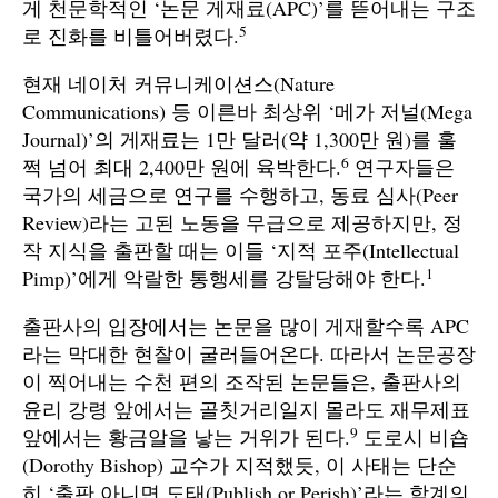
게 천문학적인 ‘논문 게재료(APC)’를 뜯어내는 구조
5
로 진화를 비틀어버렸다.
현재 네이처 커뮤니케이션스(Nature
Communications) 등 이른바 최상위 ‘메가 저널(Mega
Journal)’의 게재료는 1만 달러(약 1,300만 원)를 훌
6
쩍 넘어 최대 2,400만 원에 육박한다.
연구자들은
국가의 세금으로 연구를 수행하고, 동료 심사(Peer
Review)라는 고된 노동을 무급으로 제공하지만, 정
작 지식을 출판할 때는 이들 ‘지적 포주(Intellectual
1
Pimp)’에게 악랄한 통행세를 강탈당해야 한다.
출판사의 입장에서는 논문을 많이 게재할수록 APC
라는 막대한 현찰이 굴러들어온다. 따라서 논문공장
이 찍어내는 수천 편의 조작된 논문들은, 출판사의
윤리 강령 앞에서는 골칫거리일지 몰라도 재무제표
9
앞에서는 황금알을 낳는 거위가 된다.
도로시 비숍
(Dorothy Bishop) 교수가 지적했듯, 이 사태는 단순
히 ‘출판 아니면 도태(Publish or Perish)’라는 학계의