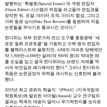
발행하는 ‘특별호(Special Issues)’의 객원 편집자
(Guest Editor) 시스템의 허점을 파고들어 편집권을
장악한 뒤, 표절, 데이터 조작, 이미지 합성, 그리고
가짜 동료 심사(Fake Peer Review)를 동원하여 저질
2
논문들을 무더기로 통과시킨 것이다.
힌다위는 외부 전문가와 전산 도구를 총동원해 “새
로운 철회 프로토콜”을 가동하고 수백 명의 편집자
를 블랙리스트에 올렸지만, 사태의 여파로 당해에만
약 3,500만~4,000만 달러(약 500억 원)의 막대한 매
출 손실을 입고 결국 힌다위라는 브랜드 자체를 역
9
사의 뒤안길로 폐기해야만 했다.
그러나 힌다위의
죽음은 논문공장의 위력을 과시하는 신호탄에 불과
했다.
2025년 최고 권위의 학술지 《PNAS》(미국국립과
학원회보)에 발표된 아마랄(Amaral) 교수 연구팀의
결과는 학계의 대응이 얼마나 무기력한지를 숫자로
2