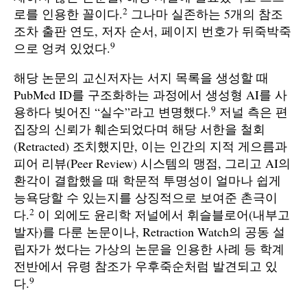
2
로를 인용한 꼴이다.
그나마 실존하는 5개의 참조
조차 출판 연도, 저자 순서, 페이지 번호가 뒤죽박죽
9
으로 엉켜 있었다.
해당 논문의 교신저자는 서지 목록을 생성할 때
PubMed ID를 구조화하는 과정에서 생성형 AI를 사
9
용하다 빚어진 “실수”라고 변명했다.
저널 측은 편
집장의 신뢰가 훼손되었다며 해당 서한을 철회
(Retracted) 조치했지만, 이는 인간의 지적 게으름과
피어 리뷰(Peer Review) 시스템의 맹점, 그리고 AI의
환각이 결합했을 때 학문적 투명성이 얼마나 쉽게
능욕당할 수 있는지를 상징적으로 보여준 촌극이
2
다.
이 외에도 윤리학 저널에서 휘슬블로어(내부고
발자)를 다룬 논문이나, Retraction Watch의 공동 설
립자가 썼다는 가상의 논문을 인용한 사례 등 학계
전반에서 유령 참조가 우후죽순처럼 발견되고 있
9
다.