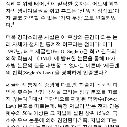
정리를 위해 태어난 이 얄팍한 숫자는, 어느새 과학
자의 생사여탈권을 쥐고 흔드는 ‘신 앞의 성적표’이
자 결코 거역할 수 없는 ‘가짜 우상’으로 변질되었
5
다.
더욱 경악스러운 사실은 이 우상의 근간이 되는 논
리 자체가 철저한 통계적 허구라는 점이다. 이미
1997년, 페르 세글렌(Per O. Seglen)은 최고 권위의
의학 학술지 《BMJ》에 발표한 논문을 통해 IF가
개별 논문의 질을 대변할 수 없다는 이른바 ‘세글렌
5
의 법칙(Seglen’s Law)’을 명백하게 입증했다.
세글렌의 통계적 증명에 따르면, 학술지 논문의 피
인용 횟수는 종형 곡선을 그리는 정규 분포를 따르
5
지 않는다.
대신 극단적으로 편향된 멱함수(Power
Law) 분포를 따르는데, 특정 저널이 받는 전체 인용
횟수의 50% 이상은 그 저널에 실린 상위 15%의 극
5
소수 우수 논문에 의해 견인된다.
즉, 저널의 IF는