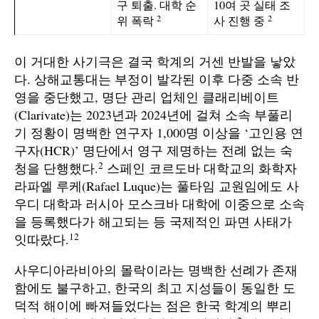
구 퇴출. 대학 순
10여 곳 실태 조
2
2
위 폭락
사 진행 중
이 거대한 사기극은 결국 학계의 거센 반발을 낳았
다. 상해교통대는 부정이 발각된 이후 다중 소속 반
영을 중단했고, 명단 관리 업체인 클래리베이트
(Clarivate)는 2023년과 2024년에 걸쳐 소속 부풀리
기 정황이 명백한 연구자 1,000명 이상을 ‘고인용 연
구자(HCR)’ 명단에서 영구 제명하는 전례 없는 숙
2
청을 단행했다.
스페인 코르도바 대학교의 화학자
라파엘 루케(Rafael Luque)는 풀타임 교원임에도 사
우디 대학과 러시아 모스크바 대학에 이중으로 소속
을 등록했다가 해고되는 등 국제적인 파면 사태가
12
잇따랐다.
사우디아라비아의 몰락이라는 명백한 선례가 존재
함에도 불구하고, 한국의 최고 지성들이 동일한 도
덕적 해이에 빠져들었다는 점은 한국 학계의 뿌리