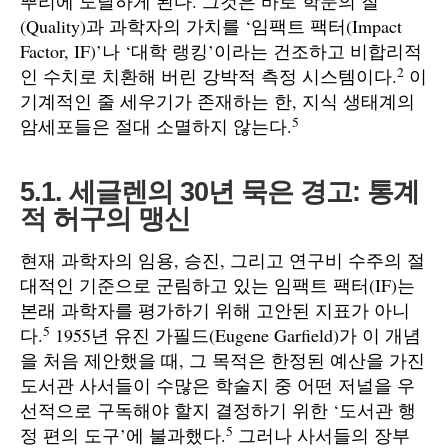
뿌리에 도달하게 된다. 그것은 바로 학문의 질
(Quality)과 과학자의 가치를 ‘임팩트 팩터(Impact
Factor, IF)’나 ‘대학 랭킹’이라는 건조하고 비합리적
2
인 수치로 치환해 버린 강박적 측정 시스템이다.
이
기계적인 줄 세우기가 존재하는 한, 지식 생태계의
5
암세포들은 절대 소멸하지 않는다.
5.1. 세글렌의 30년 묵은 경고: 통계
적 허구의 맹신
현재 과학자의 임용, 승진, 그리고 연구비 수주의 절
대적인 기준으로 군림하고 있는 임팩트 팩터(IF)는
본래 과학자를 평가하기 위해 고안된 지표가 아니
5
다.
1955년 유진 가필드(Eugene Garfield)가 이 개념
을 처음 제안했을 때, 그 목적은 한정된 예산을 가진
도서관 사서들이 수많은 학술지 중 어떤 저널을 우
선적으로 구독해야 할지 결정하기 위한 ‘도서관 행
5
정 편의 도구’에 불과했다.
그러나 사서들의 장부