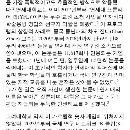
을 가장 폭력적이고도 효율적인 방식으로 악용했
2
다.
연세대학교는 이미 2017년부터 ‘연세대 프론티
어 랩(YFL)’이라는 우수 교원 초청 사업을 빙자하여
2
학술용병 영입의 선구자 역할을 해왔다.
이 프로그
램의 상징적 사례로, 중국 둥난대의 차오 진더(Chao
Zinde) 교수는 2020년부터 2026년까지 단 6년 만에
무려 496편의 논문을 연세대 객원 연구원 소속으로
쏟아냈으며, 이 논문들은 11,617회나 인용되는 기염
2
을 토했다.
1년에 여든 편, 일주일에 1.5편씩 논문을
찍어내는 이 초인적인 학자가 연세대의 캠퍼스에 머
물며 한국 학생들과 호흡하거나 국내 연구진과 의미
2
있는 지적 교류를 나눈 흔적은 찾아볼 수 없었다.
그가 한 일은 오직 자신이 생산한 논문에 연세대의
이름을 달아준 것뿐이며, 대학은 그 대가로 논문 1
2
편당 지급되는 두둑한 인센티브를 제공했다.
고려대학교 역시 이 카르텔적 숫자 게임에 뒤처지지
않았다. 2023년부터 국제 연구 네트워크 ‘K-클럽(K-