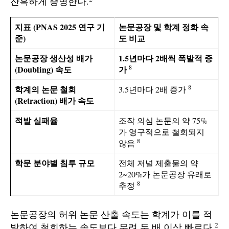
잔혹하게 증명한다.
지표 (PNAS 2025 연구 기
논문공장 및 학계 정화 속
준)
도 비교
논문공장 생산성 배가
1.5년마다 2배씩 폭발적 증
8
(Doubling) 속도
가
8
학계의 논문 철회
3.5년마다 2배 증가
(Retraction) 배가 속도
적발 실패율
조작 의심 논문의 약 75%
가 영구적으로 철회되지
8
않음
학문 분야별 침투 규모
전체 저널 제출물의 약
2~20%가 논문공장 유래로
8
추정
논문공장의 허위 논문 산출 속도는 학계가 이를 적
2
발하여 철회하는 속도보다 무려 두 배 이상 빠르다.