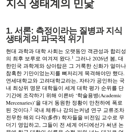
지식 생태계의 민낯
1. 서론: 측정이라는 질병과 지식
생태계의 파국적 위기
현대 과학과 대학 사회는 오랫동안 객관성과 합리성
1
의 최후 보루로 여겨져 왔다.
그러나 2026년 봄, 대
한민국 과학계와 상아탑은 그 거룩한 신화가 얼마나
참혹한 기만이었는지를 뼈저리게 목격해야만 했다.
연세대학교와 고려대학교라는, 자타가 공인하는 국
내 최상위 명문 대학들이 세계 대학 평가 순위를 단
기간에 조작하기 위해 이른바 ‘학술용병(Academic
Mercenaries)’을 대거 동원한 정황이 만천하에 폭로
2
된 것이다.
국내 체류나 강의는커녕 연구 교류조차
전무한 해외 다작(多作) 학자들을 비전임 교수로 무
더기 영입하고, 그들이 전 세계 어디에선가 써낸 논
문에 한국 대학의 이름을 슬쩍 끼워 넣는 대가로 억