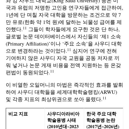
와 킹 사우드 대학교(King Saud University) 등은 미
국과 유럽의 저명한 고인용 연구자들에게 접근하여,
1년에 단 며칠 자국 대학을 방문하는 조건으로 약 7
만 유로(한화 약 1억 원)에 달하는 뇌물성 급여를 제
11
안했다.
그들이 학자들에게 요구한 것은 단 하나,
글로벌 논문 데이터베이스에서 자신들의 ‘제1 소속
(Primary Affiliation)’이나 ‘주요 소속’을 사우디 대학
11
으로 변경하라는 것이었다.
심지어 연구에 전혀
기여하지 않은 사우디 자국 교원을 공동 저자로 끼
워 넣거나 논문 게재 비용을 전액 지원하는 등 온갖
11
편법이 동원되었다.
이 비열한 오일머니의 마법은 즉각적인 효과를 발휘
하여 사우디 대학들을 세계대학학술랭킹(ARWU)
11
및 각종 지표의 최상위권으로 쏘아 올렸다.
비교 지표
사우디아라비아
한국 주요 대학
학술용병 사태
학술용병 논란
(2010년대~2023
(2017년~2026년)