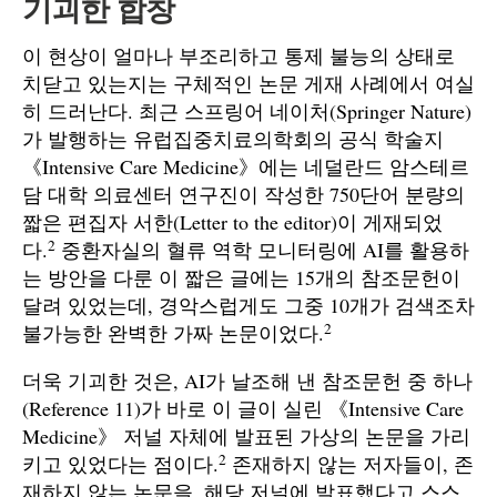
기괴한 합창
이 현상이 얼마나 부조리하고 통제 불능의 상태로
치닫고 있는지는 구체적인 논문 게재 사례에서 여실
히 드러난다. 최근 스프링어 네이처(Springer Nature)
가 발행하는 유럽집중치료의학회의 공식 학술지
《Intensive Care Medicine》에는 네덜란드 암스테르
담 대학 의료센터 연구진이 작성한 750단어 분량의
짧은 편집자 서한(Letter to the editor)이 게재되었
2
다.
중환자실의 혈류 역학 모니터링에 AI를 활용하
는 방안을 다룬 이 짧은 글에는 15개의 참조문헌이
달려 있었는데, 경악스럽게도 그중 10개가 검색조차
2
불가능한 완벽한 가짜 논문이었다.
더욱 기괴한 것은, AI가 날조해 낸 참조문헌 중 하나
(Reference 11)가 바로 이 글이 실린 《Intensive Care
Medicine》 저널 자체에 발표된 가상의 논문을 가리
2
키고 있었다는 점이다.
존재하지 않는 저자들이, 존
재하지 않는 논문을, 해당 저널에 발표했다고 스스