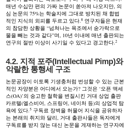
매년 수십만 편의 가짜 논문이 쏟아져 나오지만, 의
심 논문의 75%는 학술지에 그대로 방치된 채 합법
8
적인 지식의 외피를 두르고 있다.
연구자들은 현재
의 참담한 상황을 “넘쳐나는 욕조에서 숟가락으로
물을 빼는 것과 같다”며, 10년 이내에 매년 출판되는
2
연구의 절반 이상이 사기일 수 있다고 경고한다.
4.2. 지적 포주(Intellectual Pimp)와
악랄한 통행세 구조
논문공장이 이토록 기생충처럼 번성할 수 있는 근본
적인 자양분은 어디에서 오는가? 그것은 ‘오픈 액세
스(OA)’의 숭고한 철학을 변질시킨 거대 상업 출판
카르텔(엘스비어, 스프링어, 네이처 등)의 상업적 탐
5
욕에 있다.
구독료 장벽을 허물어 지식을 공유하자
는 본래의 취지와 달리, 거대 출판사들은 독자에게
구독료를 받지 않는 대신 논문을 게재하는 연구자에