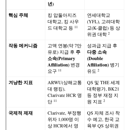
년)
핵심 주체
킹 압둘아지즈
연세대학교
대학교, 킹 사우
(YFL), 고려대학
11
드 대학교 등
교(K-클럽) 등 상
2
위권 대학
작동 메커니즘
고액 연봉(약 7만
성과급 지급 후
주
다중 소속
유로) 지급 후
소속(Primary
(Double
Affiliation)
Affiliation)
변경
병기
11
2
요구
유도
겨냥한 지표
ARWU(상해교통
QS 및 THE 세계
대 랭킹),
대학평가, BK21
Clarivate HCR 명
등 정부 재정 지
11
2
단
원 지표
국제적 제재
Clarivate, 부정행
QS 자체 조사 착
위자 1,000명 이
수 예고, 한국 교
상 HCR에서 영
육부 QS 상위권