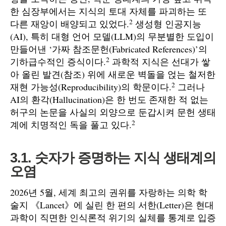
한 심장부에서는 지식의 토대 자체를 파괴하는 또
2
다른 재앙이 배양되고 있었다.
생성형 인공지능
(AI), 특히 대형 언어 모델(LLM)의 무분별한 도입이
만들어낸 ‘가짜 참조문헌(Fabricated References)’의
2
기하급수적인 증식이다.
과학적 지식은 선대가 쌓
아 올린 발견(참조) 위에 새로운 벽돌을 얹는 철저한
2
재현 가능성(Reproducibility)의 학문이다.
그러나
AI의 환각(Hallucination)은 한 번도 존재한 적 없는
허구의 논문을 사실의 외양으로 둔갑시켜 문헌 생태
2
계에 치명적인 독을 풀고 있다.
3.1. 숫자가 증명하는 지식 생태계의
오염
2026년 5월, 세계 최고의 권위를 자랑하는 의학 학
술지 《Lancet》에 실린 한 편의 서한(Letter)은 현대
과학이 직면한 인식론적 위기의 실체를 통계로 입증