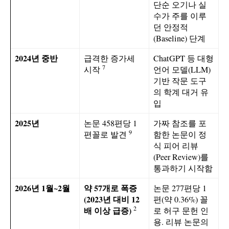
단순 오기나 실
수가 주를 이루
던 안정적
(Baseline) 단계
2024년 중반
급격한 증가세
ChatGPT 등 대형
7
시작
언어 모델(LLM)
기반 작문 도구
의 학계 대거 유
입
2025년
논문 458편당 1
가짜 참조를 포
9
편꼴로 발견
함한 논문이 정
식 피어 리뷰
(Peer Review)를
통과하기 시작함
2026년 1월~2월
약 57개로 폭증
논문 277편당 1
(2023년 대비 12
편(약 0.36%) 꼴
2
배 이상 급증)
로 허구 문헌 인
용. 리뷰 논문의