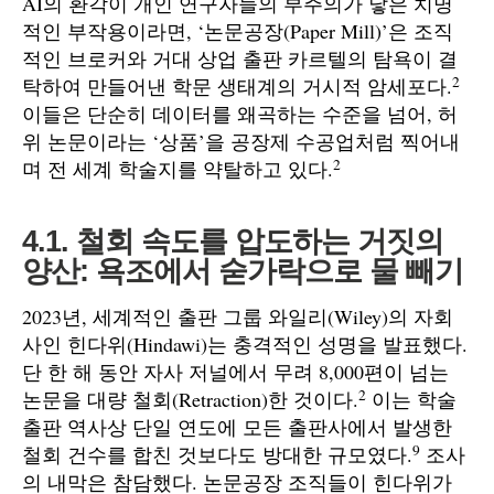
AI의 환각이 개인 연구자들의 부주의가 낳은 치명
적인 부작용이라면, ‘논문공장(Paper Mill)’은 조직
적인 브로커와 거대 상업 출판 카르텔의 탐욕이 결
2
탁하여 만들어낸 학문 생태계의 거시적 암세포다.
이들은 단순히 데이터를 왜곡하는 수준을 넘어, 허
위 논문이라는 ‘상품’을 공장제 수공업처럼 찍어내
2
며 전 세계 학술지를 약탈하고 있다.
4.1. 철회 속도를 압도하는 거짓의
양산: 욕조에서 숟가락으로 물 빼기
2023년, 세계적인 출판 그룹 와일리(Wiley)의 자회
사인 힌다위(Hindawi)는 충격적인 성명을 발표했다.
단 한 해 동안 자사 저널에서 무려 8,000편이 넘는
2
논문을 대량 철회(Retraction)한 것이다.
이는 학술
출판 역사상 단일 연도에 모든 출판사에서 발생한
9
철회 건수를 합친 것보다도 방대한 규모였다.
조사
의 내막은 참담했다. 논문공장 조직들이 힌다위가