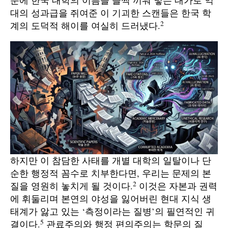
대의 성과급을 쥐여준 이 기괴한 스캔들은 한국 학
2
계의 도덕적 해이를 여실히 드러냈다.
하지만 이 참담한 사태를 개별 대학의 일탈이나 단
순한 행정적 꼼수로 치부한다면, 우리는 문제의 본
2
질을 영원히 놓치게 될 것이다.
이것은 자본과 권력
에 휘둘리며 본연의 야성을 잃어버린 현대 지식 생
태계가 앓고 있는 ‘측정이라는 질병’의 필연적인 귀
5
결이다.
관료주의와 행정 편의주의는 학문의 질