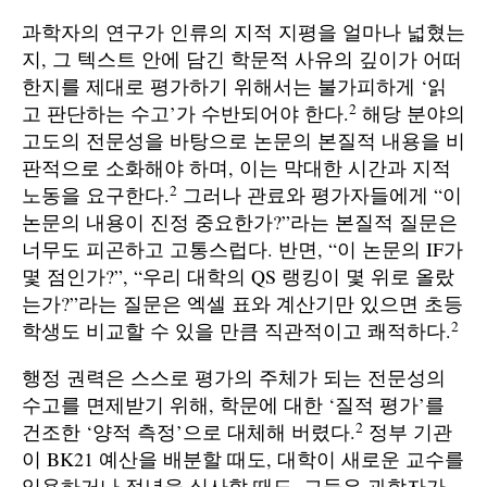
과학자의 연구가 인류의 지적 지평을 얼마나 넓혔는
지, 그 텍스트 안에 담긴 학문적 사유의 깊이가 어떠
한지를 제대로 평가하기 위해서는 불가피하게 ‘읽
2
고 판단하는 수고’가 수반되어야 한다.
해당 분야의
고도의 전문성을 바탕으로 논문의 본질적 내용을 비
판적으로 소화해야 하며, 이는 막대한 시간과 지적
2
노동을 요구한다.
그러나 관료와 평가자들에게 “이
논문의 내용이 진정 중요한가?”라는 본질적 질문은
너무도 피곤하고 고통스럽다. 반면, “이 논문의 IF가
몇 점인가?”, “우리 대학의 QS 랭킹이 몇 위로 올랐
는가?”라는 질문은 엑셀 표와 계산기만 있으면 초등
2
학생도 비교할 수 있을 만큼 직관적이고 쾌적하다.
행정 권력은 스스로 평가의 주체가 되는 전문성의
수고를 면제받기 위해, 학문에 대한 ‘질적 평가’를
2
건조한 ‘양적 측정’으로 대체해 버렸다.
정부 기관
이 BK21 예산을 배분할 때도, 대학이 새로운 교수를
임용하거나 정년을 심사할 때도, 그들은 과학자가