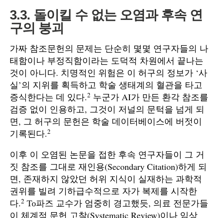
3.3. 돌이킬 수 없는 오염과 후속 연
구의 붕괴
가짜 참조문헌의 문제는 단순히 몇몇 연구자들의 나
태함이나 부정직함이라는 도덕적 차원에서 끝나는
것이 아니다. 치명적인 위험은 이 허구의 정보가 ‘사
실’의 지위를 획득하고 학술 생태계의 혈관을 타고
2
증식한다는 데 있다.
누군가 AI가 만든 환각 참조를
검증 없이 인용하고, 그것이 저널의 문턱을 넘게 되
면, 그 허구의 문헌은 학술 데이터베이스에 버젓이
2
기록된다.
이후 이 오염된 논문을 접한 후속 연구자들이 그 거
짓 참조를 그대로 재인용(Secondary Citation)하게 되
면, 존재하지 않았던 허위 지식이 실재하는 과학적
권위를 빌려 기하급수적으로 자가 복제를 시작한
2
다.
То파즈 교수가 엄중히 경고했듯, 의료 전문가들
이 체계적 문헌 고찰(Systematic Review)이나 임상