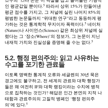
소수의 ‘스타 논문’이 멱살을 잡고 끌어올린 기형적
5
인 평균값일 뿐이다.
따라서 상위 15%가 만들어낸
평균 점수를 가지고, 그 저널에 실린 나머지 85%의
평범한 논문들까지 “위대한 연구”라고 동등하게 평
5
가하는 것은 통계학적 무지이자 폭력이다.
네이처
(Nature)나 사이언스(Science) 같은 최상위 저널에 실
렸다는 그 ‘장소(Where)’의 정보가, 그 논문이 지닌
5
내재적 가치와 진실성을 증명해 줄 수는 없다.
5.2. 행정 편의주의: 읽고 사유하는
수고를 포기한 관료들
이토록 명백한 통계적 오류와 세글렌의 30년 묵은
경고에도 불구하고, 전 세계의 관료와 대학 행정가
들은 왜 여전히 IF와 대학 랭킹이라는 수치에 병적
으로 집착하는 것인가? 해답은 인간 본연의 지적 나
태함과 관료주의의 고질적 병폐인 ‘행정 편의주
5
의’에 있다.