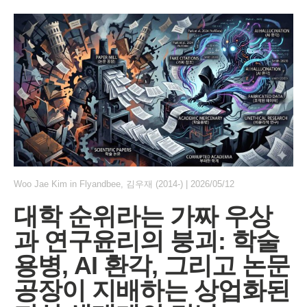
Woo Jae Kim
in
Flyandbee
,
김우재 (2014-)
|
2026/05/12
대학 순위라는 가짜 우상
과 연구윤리의 붕괴: 학술
용병, AI 환각, 그리고 논문
공장이 지배하는 상업화된