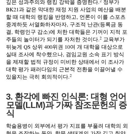
2
깊은 성과주의와 랭킹 강박을 증명한다.
정부가
BK21과 같은 막대한 재정 지원 사업의 예산을 배분
할 때 대학의 랭킹을 반영하고, 언론이 이를 스포츠
중계하듯 서열화하자마자, 구조적 난관(등록금 동
결, 학령인구 감소)에 처한 대학들은 기꺼이 지적 포
2
주들의 놀이터가 되기를 자처한 것이다.
교육부가
뒤늦게 QS 상위 400위권 10여 개 대학을 대상으로
실태 조사에 착수했으나, 겸임교원 소속 표기 방식
을 제재할 법적 규정이 미비한 상태에서 이 조사가
대학 평가 패러다임의 근본적 전환을 이끌어낼 수
2
있을지는 극히 회의적이다.
3. 환각에 빠진 인식론: 대형 언어
모델(LLM)과 가짜 참조문헌의 증
식
학술용병이 외부에서 평가 지표를 부풀려 대학의 외
형을 조작하는 동안, 학문 생태계의 가장 깊고 취약