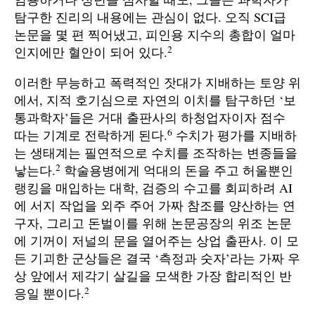
탐구한 진리의 내용에는 관심이 없다. 오직 SCI급
논문을 몇 편 찍어냈고, 피인용 지수의 총합이 얼마
2
인지에만 혈안이 되어 있다.
이러한 무능하고 폭력적인 잣대가 지배하는 토양 위
에서, 지적 호기심으로 자연의 이치를 탐구하던 ‘보
통과학자’들은 거대 출판사의 하청업자이자 점수
6
따는 기계로 전락하게 된다.
수치가 평가를 지배하
는 생태계는 필연적으로 수치를 조작하는 변종들을
2
낳는다.
학술용병에게 억대의 돈을 주고 허울뿐인
랭킹을 매입하는 대학, 검증의 수고를 회피하려 AI
에 서지 작업을 외주 주어 가짜 참조를 양산하는 연
구자, 그리고 돈벌이를 위해 논문공장의 위조 논문
에 기꺼이 저널의 문을 열어주는 상업 출판사. 이 모
든 기괴한 군상들은 결국 ‘측정과 숫자’라는 가짜 우
상 앞에서 제각기 살길을 모색한 가장 합리적인 반
2
응일 뿐이다.