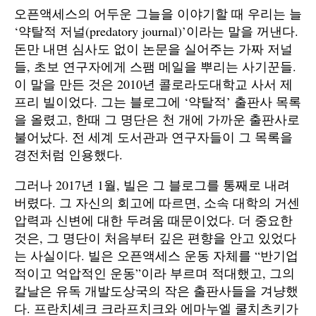
오픈액세스의 어두운 그늘을 이야기할 때 우리는 늘
‘약탈적 저널(predatory journal)’이라는 말을 꺼낸다.
돈만 내면 심사도 없이 논문을 실어주는 가짜 저널
들, 초보 연구자에게 스팸 메일을 뿌리는 사기꾼들.
이 말을 만든 것은 2010년 콜로라도대학교 사서 제
프리 빌이었다. 그는 블로그에 ‘약탈적’ 출판사 목록
을 올렸고, 한때 그 명단은 천 개에 가까운 출판사로
불어났다. 전 세계 도서관과 연구자들이 그 목록을
경전처럼 인용했다.
그러나 2017년 1월, 빌은 그 블로그를 통째로 내려
버렸다. 그 자신의 회고에 따르면, 소속 대학의 거센
압력과 신변에 대한 두려움 때문이었다. 더 중요한
것은, 그 명단이 처음부터 깊은 편향을 안고 있었다
는 사실이다. 빌은 오픈액세스 운동 자체를 “반기업
적이고 억압적인 운동”이라 부르며 적대했고, 그의
칼날은 유독 개발도상국의 작은 출판사들을 겨냥했
다. 프란치셰크 크라프치크와 에마누엘 쿨치츠키가