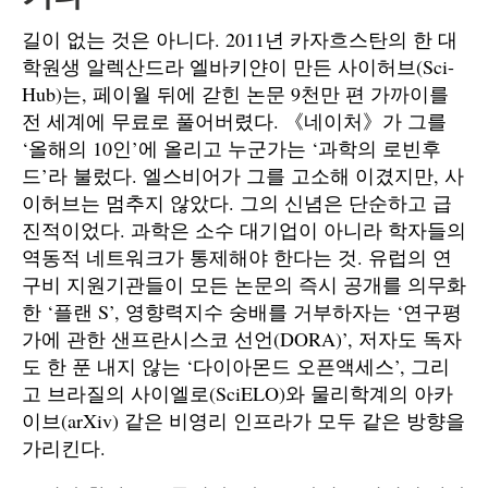
길이 없는 것은 아니다. 2011년 카자흐스탄의 한 대
학원생 알렉산드라 엘바키얀이 만든 사이허브(Sci-
Hub)는, 페이월 뒤에 갇힌 논문 9천만 편 가까이를
전 세계에 무료로 풀어버렸다. 《네이처》가 그를
‘올해의 10인’에 올리고 누군가는 ‘과학의 로빈후
드’라 불렀다. 엘스비어가 그를 고소해 이겼지만, 사
이허브는 멈추지 않았다. 그의 신념은 단순하고 급
진적이었다. 과학은 소수 대기업이 아니라 학자들의
역동적 네트워크가 통제해야 한다는 것. 유럽의 연
구비 지원기관들이 모든 논문의 즉시 공개를 의무화
한 ‘플랜 S’, 영향력지수 숭배를 거부하자는 ‘연구평
가에 관한 샌프란시스코 선언(DORA)’, 저자도 독자
도 한 푼 내지 않는 ‘다이아몬드 오픈액세스’, 그리
고 브라질의 사이엘로(SciELO)와 물리학계의 아카
이브(arXiv) 같은 비영리 인프라가 모두 같은 방향을
가리킨다.