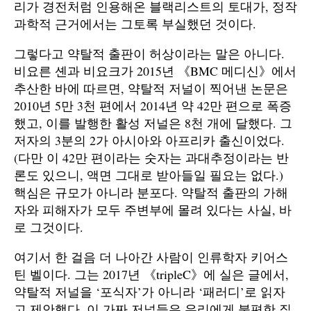
리가 경전처럼 인용해온 블랙리스트의 토대가, 정작
과학적 근거에서는 그토록 부실했던 것이다.
그렇다고 약탈적 출판이 허상이라는 말은 아니다.
비요른 셴과 비요크가 2015년 《BMC 메디신》에서
추산한 바에 따르면, 약탈적 저널이 찍어낸 논문은
2010년 5만 3천 편에서 2014년 약 42만 편으로 폭증
했고, 이를 발행한 활성 저널은 8천 개에 달했다. 그
저자의 3분의 2가 아시아와 아프리카 출신이었다.
(다만 이 42만 편이라는 숫자는 과대추정이라는 반
론도 있으니, 액면 그대로 받아들일 필요는 없다.)
핵심은 규모가 아니라 분포다. 약탈적 출판의 가해
자와 피해자가 모두 주변부에 몰려 있다는 사실, 바
로 그것이다.
여기서 한 걸음 더 나아간 사람이 인류학자 키어스
틴 벨이다. 그는 2017년 《tripleC》에 실은 글에서,
약탈적 저널을 ‘포식자’가 아니라 ‘패러디’로 읽자
고 제안했다. 이 가짜 저널들은 우리에게 불편한 질