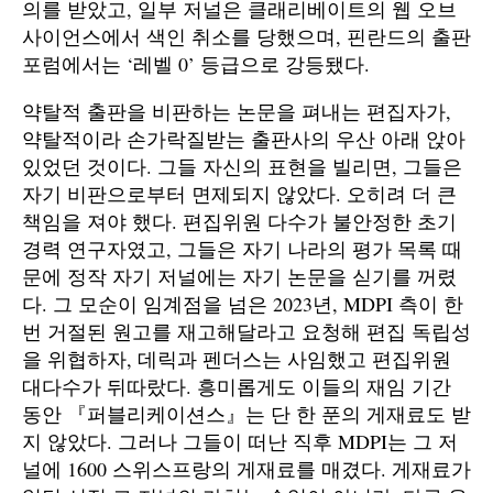
의를 받았고, 일부 저널은 클래리베이트의 웹 오브
사이언스에서 색인 취소를 당했으며, 핀란드의 출판
포럼에서는 ‘레벨 0’ 등급으로 강등됐다.
약탈적 출판을 비판하는 논문을 펴내는 편집자가,
약탈적이라 손가락질받는 출판사의 우산 아래 앉아
있었던 것이다. 그들 자신의 표현을 빌리면, 그들은
자기 비판으로부터 면제되지 않았다. 오히려 더 큰
책임을 져야 했다. 편집위원 다수가 불안정한 초기
경력 연구자였고, 그들은 자기 나라의 평가 목록 때
문에 정작 자기 저널에는 자기 논문을 싣기를 꺼렸
다. 그 모순이 임계점을 넘은 2023년, MDPI 측이 한
번 거절된 원고를 재고해달라고 요청해 편집 독립성
을 위협하자, 데릭과 펜더스는 사임했고 편집위원
대다수가 뒤따랐다. 흥미롭게도 이들의 재임 기간
동안 『퍼블리케이션스』는 단 한 푼의 게재료도 받
지 않았다. 그러나 그들이 떠난 직후 MDPI는 그 저
널에 1600 스위스프랑의 게재료를 매겼다. 게재료가