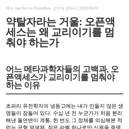
Woo Jae Kim
in
Flyandbee
,
김우재 (2014-)
|
2026/06/10
약탈자라는 거울: 오픈액
세스는 왜 교리이기를 멈
춰야 하는가
어느 메타과학자들의 고백과, 오
픈액세스가 교리이기를 멈춰야
하는 이유
초파리 유전학자의 냉동고에는 내가 만들지 않은 생
명들이 잠들어 있다. 수십 년 전 누군가가 처음 분리
해낸 돌연변이 계통, 한 번도 그 정체를 의심해본 적
없는 균형 염색체, 작은 라벨 하나로만 신원을 증명