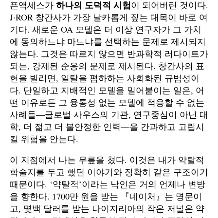
하나의 도덕적 시험
픈액세스가
이 되어버린 것이다.
J·ROR 창간사가 가장 날카롭게 짚는 대목이 바로 여
기다. 새로운 OA 모델은 더 이상 연구자가 그 가치
에 동의하느냐 마느냐를 선택하는 문제로 제시되지
않는다. 그것은 따르지 않으면 반과학적 러다이트가
되는, 강제된 순응의 문제로 제시된다. 창간사의 표
현을 빌리면, 일탈을 폄하하는 사회화된 규범성이
다. 단일하고 지배적인 모델을 밀어붙이는 일은, 어
떤 이유로든 그 융통성 없는 모델에 적응할 수 없는
사례들—글로벌 사우스의 기관, 연구중심이 아닌 대
학, 더 젊고 더 불안정한 인력—을 간과하고 고립시
킬 위험을 안는다.
이 지점에서 나는 무릎을 쳤다. 이것은 내가 약탈적
학술지를 두고 했던 이야기와 정확히 같은 구조이기
때문이다. ‘약탈적’이라는 낙인은 거의 언제나 변방
을 향한다. 1700만 원을 받는 『네이처』는 명문이
고, 몇백 달러를 받는 나이지리아의 작은 저널은 약