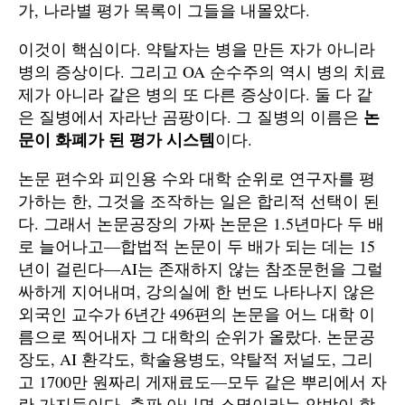
가, 나라별 평가 목록이 그들을 내몰았다.
이것이 핵심이다. 약탈자는 병을 만든 자가 아니라
병의 증상이다. 그리고 OA 순수주의 역시 병의 치료
제가 아니라 같은 병의 또 다른 증상이다. 둘 다 같
논
은 질병에서 자라난 곰팡이다. 그 질병의 이름은
문이 화폐가 된 평가 시스템
이다.
논문 편수와 피인용 수와 대학 순위로 연구자를 평
가하는 한, 그것을 조작하는 일은 합리적 선택이 된
다. 그래서 논문공장의 가짜 논문은 1.5년마다 두 배
로 늘어나고—합법적 논문이 두 배가 되는 데는 15
년이 걸린다—AI는 존재하지 않는 참조문헌을 그럴
싸하게 지어내며, 강의실에 한 번도 나타나지 않은
외국인 교수가 6년간 496편의 논문을 어느 대학 이
름으로 찍어내자 그 대학의 순위가 올랐다. 논문공
장도, AI 환각도, 학술용병도, 약탈적 저널도, 그리
고 1700만 원짜리 게재료도—모두 같은 뿌리에서 자
란 가지들이다. 출판 아니면 소멸이라는 압박이 학