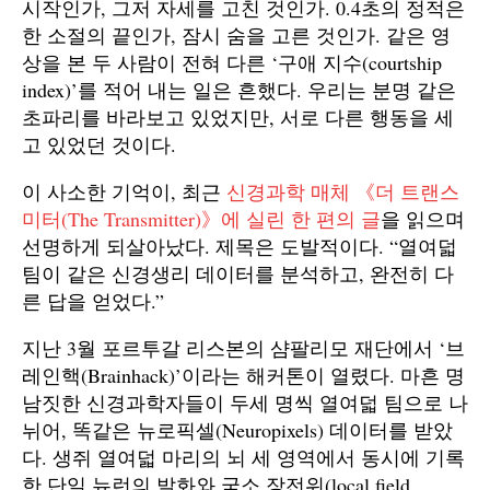
시작인가, 그저 자세를 고친 것인가. 0.4초의 정적은
한 소절의 끝인가, 잠시 숨을 고른 것인가. 같은 영
상을 본 두 사람이 전혀 다른 ‘구애 지수(courtship
index)’를 적어 내는 일은 흔했다. 우리는 분명 같은
초파리를 바라보고 있었지만, 서로 다른 행동을 세
고 있었던 것이다.
이 사소한 기억이, 최근
신경과학 매체 《더 트랜스
미터(The Transmitter)》에 실린 한 편의 글
을 읽으며
선명하게 되살아났다. 제목은 도발적이다. “열여덟
팀이 같은 신경생리 데이터를 분석하고, 완전히 다
른 답을 얻었다.”
지난 3월 포르투갈 리스본의 샴팔리모 재단에서 ‘브
레인핵(Brainhack)’이라는 해커톤이 열렸다. 마흔 명
남짓한 신경과학자들이 두세 명씩 열여덟 팀으로 나
뉘어, 똑같은 뉴로픽셀(Neuropixels) 데이터를 받았
다. 생쥐 열여덟 마리의 뇌 세 영역에서 동시에 기록
한 단일 뉴런의 발화와 국소 장전위(local field