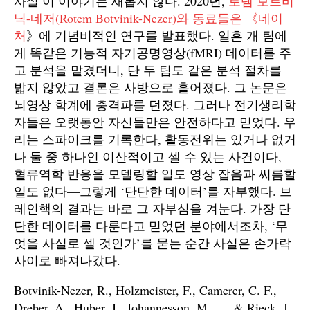
사실 이 이야기는 새롭지 않다. 2020년,
로템 보트비
닉-네저(Rotem Botvinik-Nezer)와 동료들은 《네이
처
》에 기념비적인 연구를 발표했다. 일흔 개 팀에
게 똑같은 기능적 자기공명영상(fMRI) 데이터를 주
고 분석을 맡겼더니, 단 두 팀도 같은 분석 절차를
밟지 않았고 결론은 사방으로 흩어졌다. 그 논문은
뇌영상 학계에 충격파를 던졌다. 그러나 전기생리학
자들은 오랫동안 자신들만은 안전하다고 믿었다. 우
리는 스파이크를 기록한다, 활동전위는 있거나 없거
나 둘 중 하나인 이산적이고 셀 수 있는 사건이다,
혈류역학 반응을 모델링할 일도 영상 잡음과 씨름할
일도 없다—그렇게 ‘단단한 데이터’를 자부했다. 브
레인핵의 결과는 바로 그 자부심을 겨눈다. 가장 단
단한 데이터를 다룬다고 믿었던 분야에서조차, ‘무
엇을 사실로 셀 것인가’를 묻는 순간 사실은 손가락
사이로 빠져나갔다.
Botvinik-Nezer, R., Holzmeister, F., Camerer, C. F.,
Dreber, A., Huber, J., Johannesson, M., … & Rieck, J.