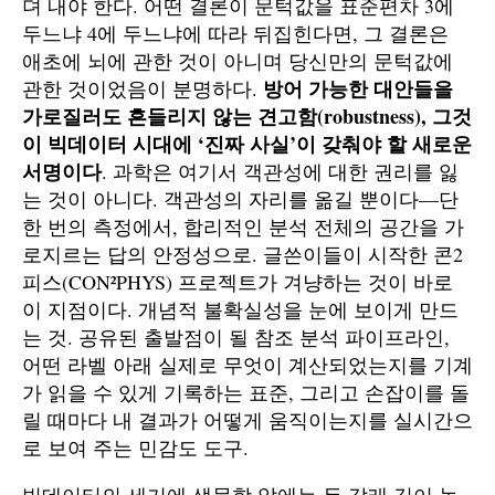
뎌 내야 한다. 어떤 결론이 문턱값을 표준편차 3에
두느냐 4에 두느냐에 따라 뒤집힌다면, 그 결론은
애초에 뇌에 관한 것이 아니며 당신만의 문턱값에
방어 가능한 대안들을
관한 것이었음이 분명하다.
가로질러도 흔들리지 않는 견고함(robustness), 그것
이 빅데이터 시대에 ‘진짜 사실’이 갖춰야 할 새로운
서명이다
. 과학은 여기서 객관성에 대한 권리를 잃
는 것이 아니다. 객관성의 자리를 옮길 뿐이다—단
한 번의 측정에서, 합리적인 분석 전체의 공간을 가
로지르는 답의 안정성으로. 글쓴이들이 시작한 콘2
피스(CON²PHYS) 프로젝트가 겨냥하는 것이 바로
이 지점이다. 개념적 불확실성을 눈에 보이게 만드
는 것. 공유된 출발점이 될 참조 분석 파이프라인,
어떤 라벨 아래 실제로 무엇이 계산되었는지를 기계
가 읽을 수 있게 기록하는 표준, 그리고 손잡이를 돌
릴 때마다 내 결과가 어떻게 움직이는지를 실시간으
로 보여 주는 민감도 도구.
빅데이터의 세기에 생물학 앞에는 두 갈래 길이 놓