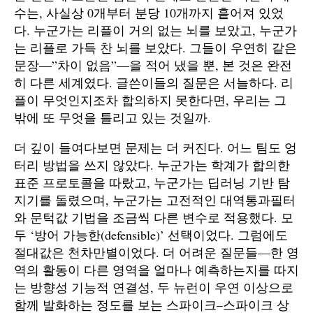
수는, 사실상 0개부터 분당 10개까지 흩어져 있었
다. 누군가는 리플이 거의 없는 뇌를 보았고, 누군가
는 리플로 가득 찬 뇌를 보았다. 그들이 우연히 같은
문장—”차이 없음”—을 적어 냈을 뿐, 본 것은 완전
히 다른 세계였다. 글쓴이들의 질문은 서늘하다. 리
플이 무엇인지조차 합의하지 못한다면, 우리는 그
밖에 또 무엇을 틀리고 있는 것일까.
더 깊이 들여다보면 문제는 더 커진다. 어느 팀도 엉
터리 방법을 쓰지 않았다. 누군가는 학계가 합의한
표준 프로토콜을 따랐고, 누군가는 딥러닝 기반 탐
지기를 돌렸으며, 누군가는 고전적인 대역통과필터
와 문턱값 기법을 조금씩 다른 변수로 적용했다. 모
두 ‘방어 가능한(defensible)’ 선택이었다. 그럼에도
절대값은 천차만별이었다. 더 어려운 질문들—한 영
역의 활동이 다른 영역을 얼마나 예측하는지를 따지
는 방향성 기능적 연결성, 두 뉴런이 우연 이상으로
함께 발화하는 정도를 보는 스파이크–스파이크 상