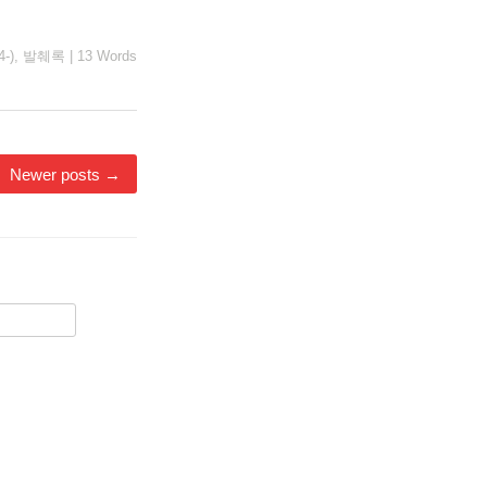
-)
,
발췌록
|
13 Words
Newer posts
→