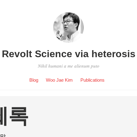
Revolt Science via heterosis
Nihil humani a me alienum puto
Blog
Woo Jae Kim
Publications
췌록
 말