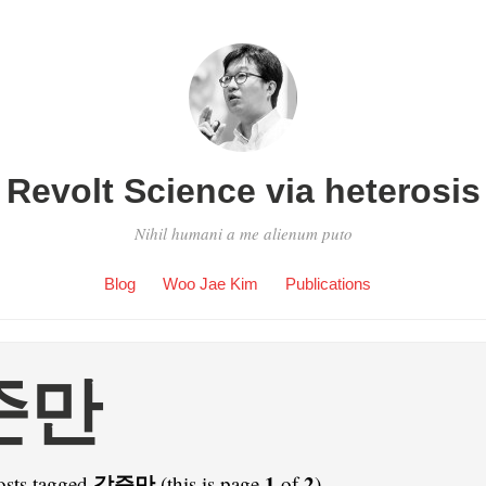
Revolt Science via heterosis
Nihil humani a me alienum puto
Blog
Woo Jae Kim
Publications
준만
강준만
1
2
osts tagged
(this is page
of
).