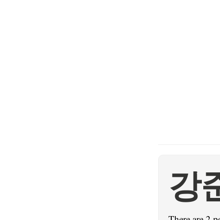
강
There are 2 p