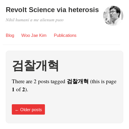
Revolt Science via heterosis
Nihil humani a me alienum puto
Blog
Woo Jae Kim
Publications
검찰개혁
검찰개혁
There are 2 posts tagged
(this is page
1
2
of
).
←
Older posts