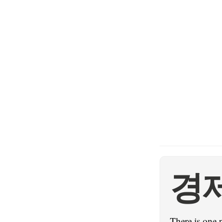
경
There is one 