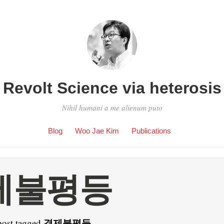
Revolt Science via heterosis
Nihil humani a me alienum puto
Blog
Woo Jae Kim
Publications
제불평등
경제불평등
post tagged
.