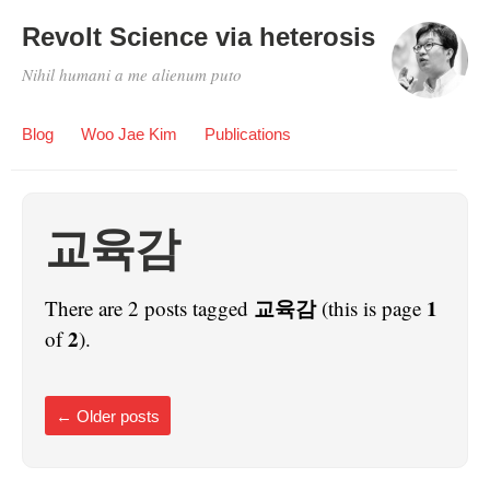
Revolt Science via heterosis
Nihil humani a me alienum puto
Blog
Woo Jae Kim
Publications
교육감
교육감
1
There are 2 posts tagged
(this is page
2
of
).
←
Older posts