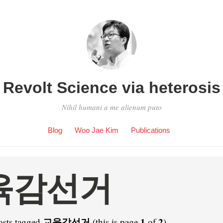
Revolt Science via heterosis
Nihil humani a me alienum puto
Blog
Woo Jae Kim
Publications
육감선거
교육감선거
1
2
osts tagged
(this is page
of
).