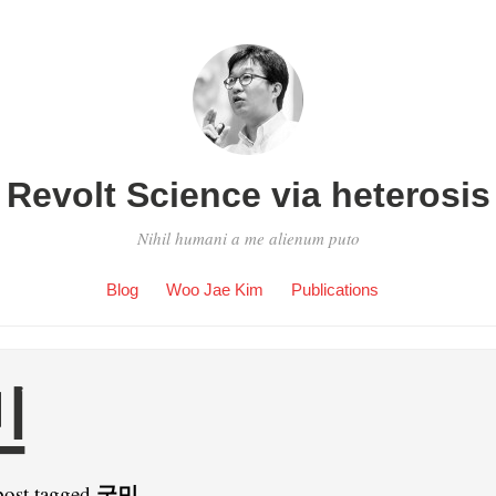
Revolt Science via heterosis
Nihil humani a me alienum puto
Blog
Woo Jae Kim
Publications
민
국민
post tagged
.