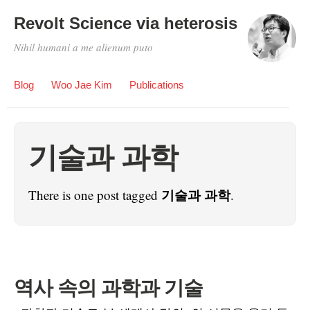
Revolt Science via heterosis
Nihil humani a me alienum puto
Blog
Woo Jae Kim
Publications
기술과 과학
기술과 과학
There is one post tagged
.
역사 속의 과학과 기술