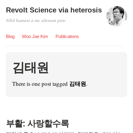
Revolt Science via heterosis
Nihil humani a me alienum puto
Blog
Woo Jae Kim
Publications
김태원
김태원
There is one post tagged
.
부활: 사랑할수록