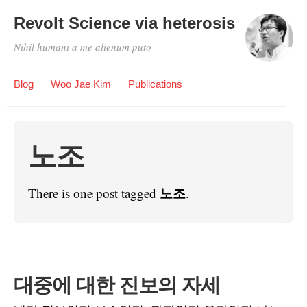
Revolt Science via heterosis
Nihil humani a me alienum puto
Blog
Woo Jae Kim
Publications
노조
노조
There is one post tagged
.
대중에 대한 진보의 자세