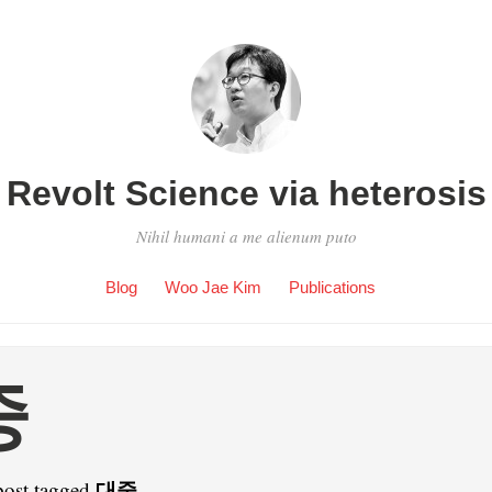
Revolt Science via heterosis
Nihil humani a me alienum puto
Blog
Woo Jae Kim
Publications
중
대중
post tagged
.