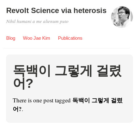
Revolt Science via heterosis
Nihil humani a me alienum puto
Blog
Woo Jae Kim
Publications
독백이 그렇게 걸렸
어?
독백이 그렇게 걸렸
There is one post tagged
어?
.