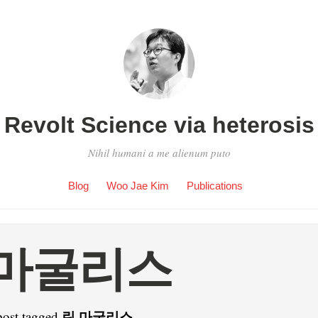
Revolt Science via heterosis
Nihil humani a me alienum puto
Blog
Woo Jae Kim
Publications
 마굴리스
린 마굴리스
post tagged
.