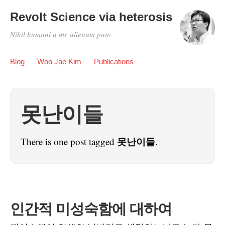
Revolt Science via heterosis
Nihil humani a me alienum puto
Blog
Woo Jae Kim
Publications
못난이들
못난이들
There is one post tagged
.
인간적 미성숙함에 대하여