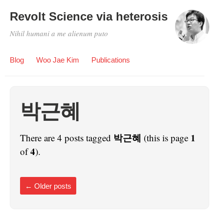
Revolt Science via heterosis
Nihil humani a me alienum puto
Blog
Woo Jae Kim
Publications
박근혜
박근혜
1
There are 4 posts tagged
(this is page
4
of
).
←
Older posts