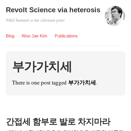
Revolt Science via heterosis
Nihil humani a me alienum puto
Blog
Woo Jae Kim
Publications
부가가치세
부가가치세
There is one post tagged
.
간접세 함부로 발로 차지마라