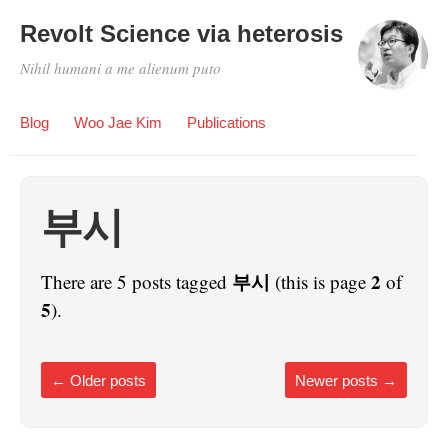
Revolt Science via heterosis
Nihil humani a me alienum puto
Blog
Woo Jae Kim
Publications
부시
부시
2
There are 5 posts tagged
(this is page
of
5
).
←
Older posts
Newer posts
→