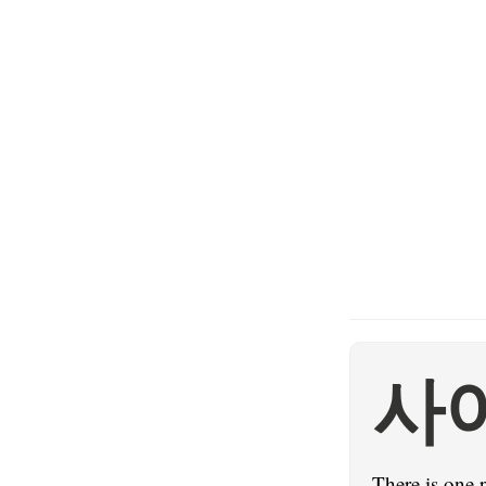
사
There is one 