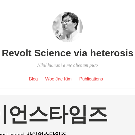
Revolt Science via heterosis
Nihil humani a me alienum puto
Blog
Woo Jae Kim
Publications
이언스타임즈
사이언스타임즈
post tagged
.