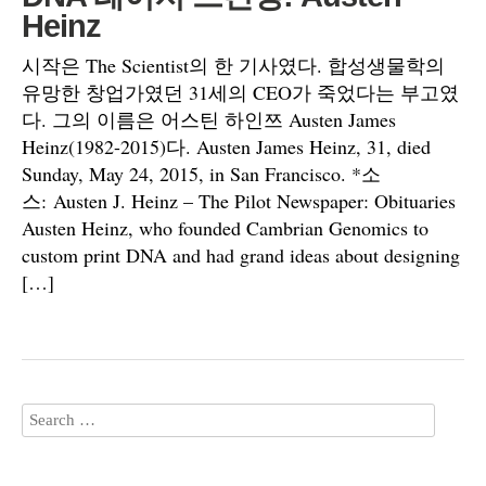
Heinz
시작은 The Scientist의 한 기사였다. 합성생물학의
유망한 창업가였던 31세의 CEO가 죽었다는 부고였
다. 그의 이름은 어스틴 하인쯔 Austen James
Heinz(1982-2015)다. Austen James Heinz, 31, died
Sunday, May 24, 2015, in San Francisco. *소
스: Austen J. Heinz – The Pilot Newspaper: Obituaries
Austen Heinz, who founded Cambrian Genomics to
custom print DNA and had grand ideas about designing
[…]