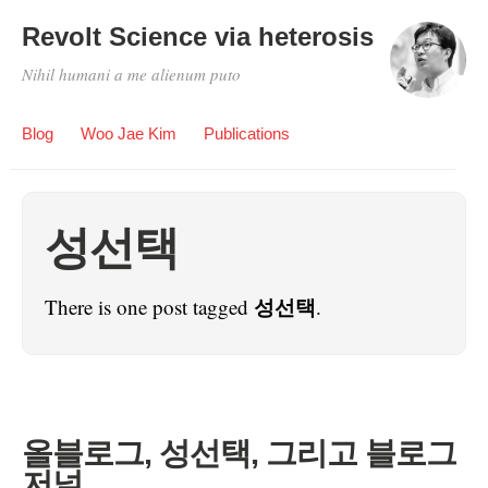
Revolt Science via heterosis
Nihil humani a me alienum puto
Blog
Woo Jae Kim
Publications
성선택
성선택
There is one post tagged
.
올블로그, 성선택, 그리고 블로그
저널