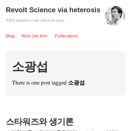
Revolt Science via heterosis
Nihil humani a me alienum puto
Blog
Woo Jae Kim
Publications
소광섭
소광섭
There is one post tagged
.
스타워즈와 생기론