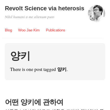
Revolt Science via heterosis
Nihil humani a me alienum puto
Blog
Woo Jae Kim
Publications
양키
양키
There is one post tagged
.
어떤 양키에 관하여