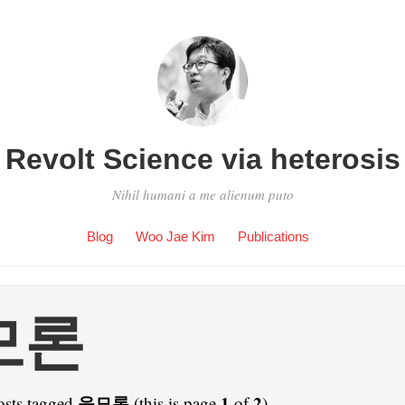
Revolt Science via heterosis
Nihil humani a me alienum puto
Blog
Woo Jae Kim
Publications
모론
음모론
1
2
osts tagged
(this is page
of
).