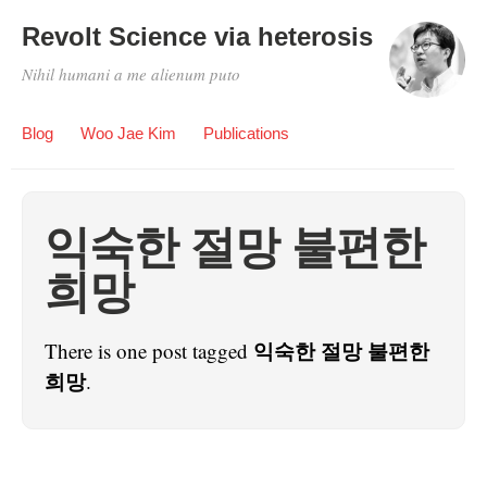
Revolt Science via heterosis
Nihil humani a me alienum puto
Blog
Woo Jae Kim
Publications
익숙한 절망 불편한
희망
익숙한 절망 불편한
There is one post tagged
희망
.