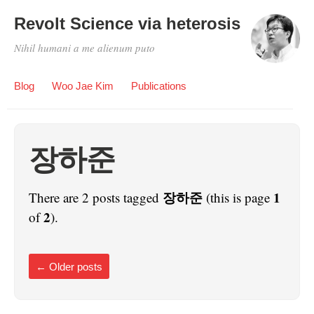
Revolt Science via heterosis
Nihil humani a me alienum puto
Blog
Woo Jae Kim
Publications
장하준
장하준
1
There are 2 posts tagged
(this is page
2
of
).
←
Older posts