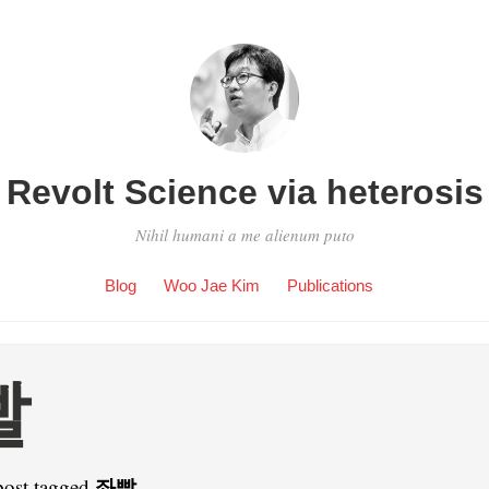
Revolt Science via heterosis
Nihil humani a me alienum puto
Blog
Woo Jae Kim
Publications
빨
좌빨
post tagged
.