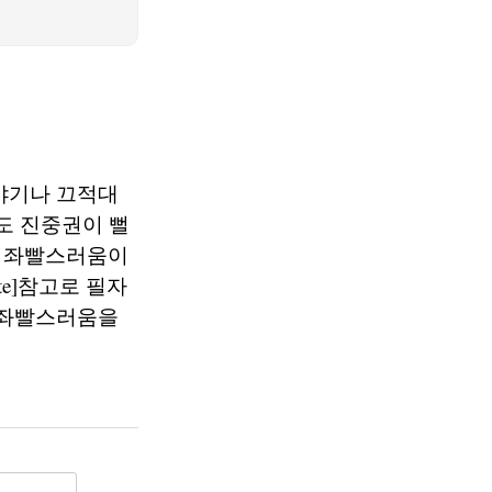
책
야기나 끄적대
도 진중권이 뻘
로 좌빨스러움이
te]참고로 필자
 좌빨스러움을