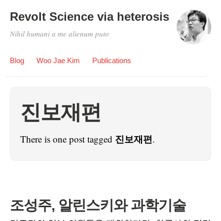
Revolt Science via heterosis
Nihil humani a me alienum puto
Blog
Woo Jae Kim
Publications
진보재편
진보재편
There is one post tagged
.
조성주, 알린스키와 과학기술