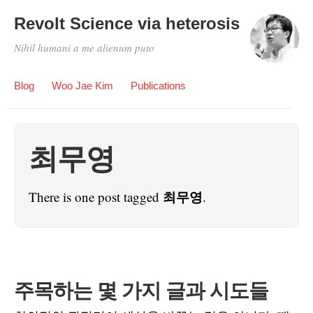
Revolt Science via heterosis
Nihil humani a me alienum puto
Blog
Woo Jae Kim
Publications
최무영
최무영
There is one post tagged
.
주목하는 몇 가지 글과 시도들