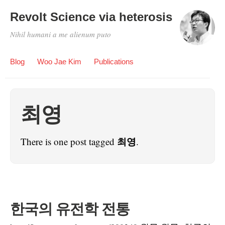
Revolt Science via heterosis
Nihil humani a me alienum puto
Blog
Woo Jae Kim
Publications
최영
최영
There is one post tagged
.
한국의 유전학 전통