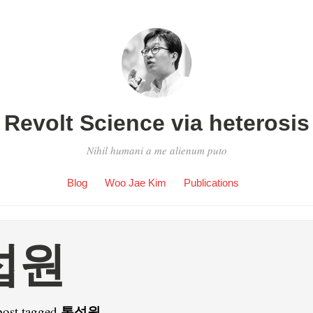
Revolt Science via heterosis
Nihil humani a me alienum puto
Blog
Woo Jae Kim
Publications
섭원
통섭원
post tagged
.