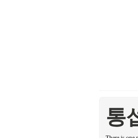
통
There is one 