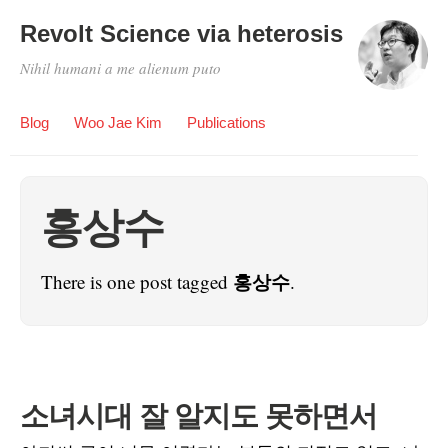
Revolt Science via heterosis
Nihil humani a me alienum puto
Blog
Woo Jae Kim
Publications
홍상수
홍상수
There is one post tagged
.
소녀시대 잘 알지도 못하면서