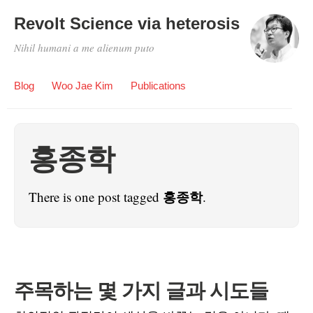
Revolt Science via heterosis
Nihil humani a me alienum puto
Blog
Woo Jae Kim
Publications
홍종학
홍종학
There is one post tagged
.
주목하는 몇 가지 글과 시도들