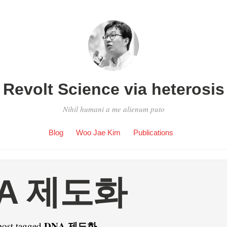
Revolt Science via heterosis
Nihil humani a me alienum puto
Blog
Woo Jae Kim
Publications
A 제도화
DNA 제도화
post tagged
.