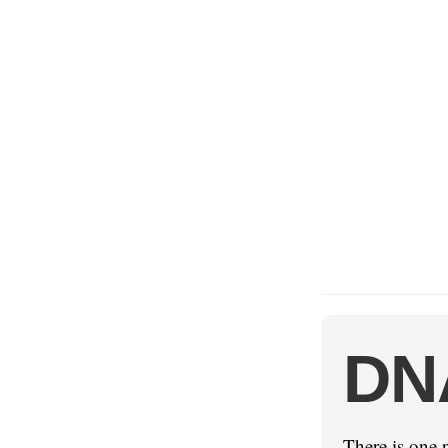
DN
There is one 