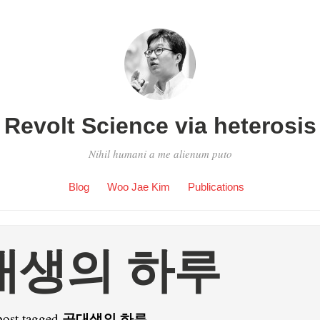
Revolt Science via heterosis
Nihil humani a me alienum puto
Blog
Woo Jae Kim
Publications
대생의 하루
공대생의 하루
post tagged
.