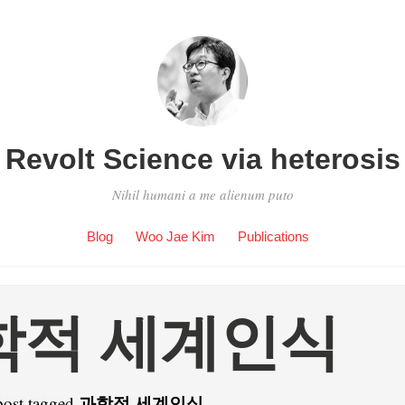
Revolt Science via heterosis
Nihil humani a me alienum puto
Blog
Woo Jae Kim
Publications
학적 세계인식
과학적 세계인식
post tagged
.