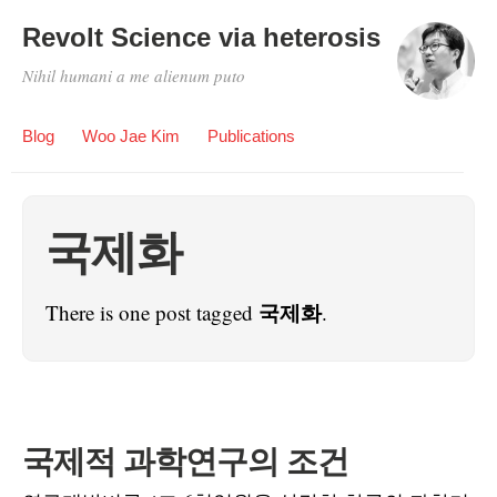
Revolt Science via heterosis
Nihil humani a me alienum puto
Blog
Woo Jae Kim
Publications
국제화
국제화
There is one post tagged
.
국제적 과학연구의 조건