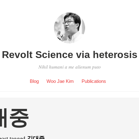
Revolt Science via heterosis
Nihil humani a me alienum puto
Blog
Woo Jae Kim
Publications
대중
김대중
post tagged
.