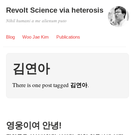
Revolt Science via heterosis
Nihil humani a me alienum puto
Blog
Woo Jae Kim
Publications
김연아
김연아
There is one post tagged
.
영웅이여 안녕!