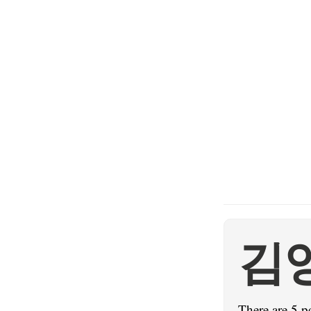
김
There are 5 p