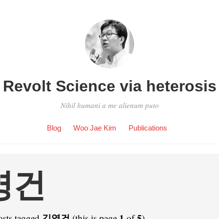
Revolt Science via heterosis
Nihil humani a me alienum puto
Blog
Woo Jae Kim
Publications
영건
김영건
1
5
osts tagged
(this is page
of
).