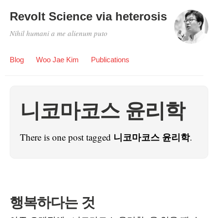
Revolt Science via heterosis
Nihil humani a me alienum puto
Blog
Woo Jae Kim
Publications
니코마코스 윤리학
니코마코스 윤리학
There is one post tagged
.
행복하다는 것