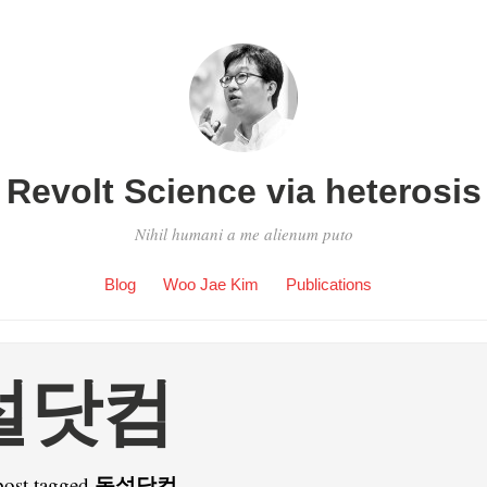
Revolt Science via heterosis
Nihil humani a me alienum puto
Blog
Woo Jae Kim
Publications
설닷컴
독설닷컴
post tagged
.