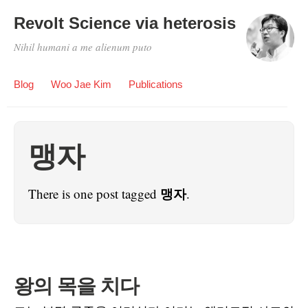
Revolt Science via heterosis
Nihil humani a me alienum puto
Blog
Woo Jae Kim
Publications
맹자
맹자
There is one post tagged
.
왕의 목을 치다