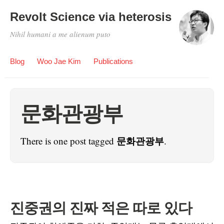
Revolt Science via heterosis
Nihil humani a me alienum puto
Blog
Woo Jae Kim
Publications
문화관광부
문화관광부
There is one post tagged
.
진중권의 진짜 적은 따로 있다